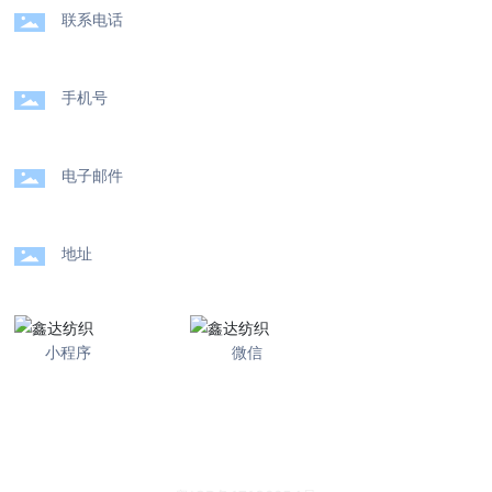
联系电话
020-89109326
手机号
13711176598
（微信同号）
电子邮件
444735298@qq.com
地址
中大九洲轻纺广场正门A1118-A1119档
小程序
微信
COPYRIGHT 2025 广州鑫达纺织贸易有限公司